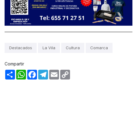
Destacados
La Vila
Cultura
Comarca
Compartir
Share
WhatsApp
Facebook
Telegram
Email
Copy
Link